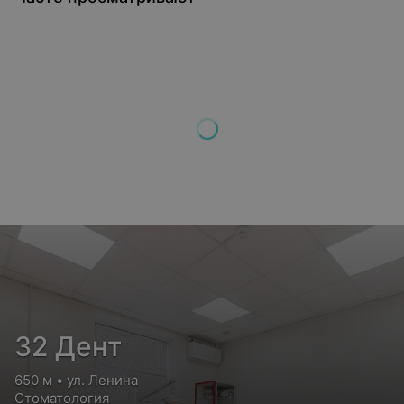
32 Дент
650 м • ул. Ленина
Стоматология