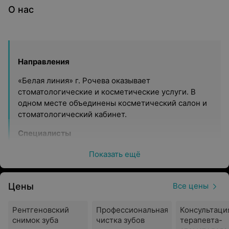
О нас
Направления
«Белая линия» г. Рочева оказывает
стоматологические и косметические услуги. В
одном месте объединены косметический салон и
стоматологический кабинет.
Специалисты
В «Белой линии» работают специалисты высокой
Показать ещё
квалификации, которые любят свое дело и
продолжают развитие в выбранном направлении.
Цены
Персонал регулярно проходит обучение для
Все цены
повышения своих знаний и совершенствования
навыков. Как лечение зубов, так и косметические
Рентгеновский
Профессиональная
Консультаци
процедуры выполняются ответственно. В
снимок зуба
чистка зубов
терапевта-