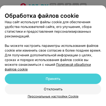
Вакуумно-роликовый массаж
О проекте
Новости проекта
Размещение рекламы
Обработка файлов cookie
Обертывание
Медицинский маркетинг
Публичный договор
Наш сайт использует файлы cookie для обеспечения
Депиляция
удобства пользователей сайта, его улучшения, сбора
Пользовательское соглашение
Способы оплаты
статистики и предоставления персонализированных
Депиляция проводится с использованием испанского
Вакансии
Партнеры
рекомендаций.
и итальянского восков.
Написать руководителю 103.by
Вы можете настроить параметры использования файлов
«Белая линия» — это атмосфера уюта и
Написать в поддержку
cookie или изменить свое согласие в более позднее время.
доброжелательная обстановка, где каждый клиент
Персональные настройки cookie
Для получения дополнительной информации о целях,
может почувствовать внимание и заботу.
сроках и порядке использования файлов cookie вы
Обработка персональных данных
можете ознакомиться с нашей
Политикой обработки
Обращаем ваше внимание, что обязательна
файлов cookie
консультация специалиста: рекламируемые
медицинские услуги могут иметь
Принять
противопоказания и побочные реакции.
Отклонить
ВЫ ВЛАДЕЛЕЦ?
© 2026 ООО «Артокс Лаб», УНП 191700409
| 220012, Республика Беларусь,
Персональные настройки Cookie
г. Минск, улица Толбухина, 2, пом. 16 | help@103.by
Служба поддержки
+375 291212755