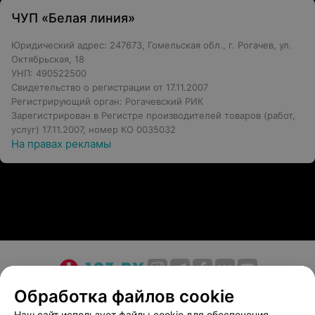
ЧУП «Белая линия»
Юридический адрес: 247673, Гомельская обл., г. Рогачев, ул.
Октябрьская, 18
УНП: 490522500
Свидетельство о регистрации от 17.11.2007
Регистрирующий орган: Рогачевский РИК
Зарегистрирован в Регистре производителей товаров (работ,
услуг) 17.11.2007, номер КО 0035032
На правах рекламы
О проекте
Новости проекта
Размещение рекламы
Обработка файлов cookie
Медицинский маркетинг
Публичный договор
Наш сайт использует файлы cookie для обеспечения