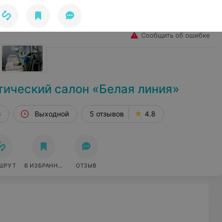
Избранное
Войти
Сообщить об ошибке
тический салон «Белая линия»
8
Выходной
5 отзывов
4.8
ШРУТ
В ИЗБРАННОЕ
ОТЗЫВ