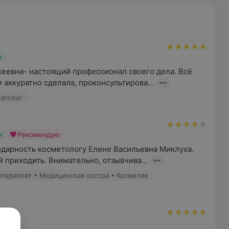
н
еевна- настоящий профессионал своего дела. Всё 
 аккуратно сделала, проконсультирова...
матолог
н
Рекомендую
одарность косметологу Елене Васильевна Миклуха. 
й приходить. Внимательно, отзывчива...
иотерапевт • Медицинская сестра • Косметик
н