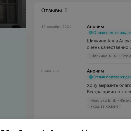
Отзывы
5
Аноним
30 декабря 2021
Отзыв подтвержде
Шилкина Алла Алекс
очень качественно и
Шилкина А. А. - Сто
Аноним
6 мая 2021
Отзыв подтвержде
Хочу выразить благ
Всегда приятно к не
Миклуха Е. В. - Физ
Уход за кожей
Елена
13 апреля 2021
Отзыв подтвержде