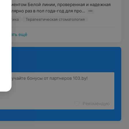
 пациентом Белой линии, проверенная и надежная 
регулярно раз в пол года-год для про...
филактика
Терапевтическая стоматология
Показать ещё
Рекомендую