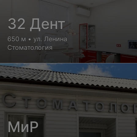
32 Дент
650 м • ул. Ленина
Стоматология
МиР